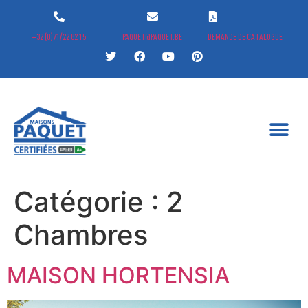
+32 (0)71/22 82 15
PAQUET@PAQUET.BE
DEMANDE DE CATALOGUE
Catégorie :
2
Chambres
MAISON HORTENSIA