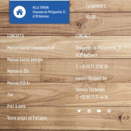
EVÈNEMENTS
VILLAS
CONCEPTS
CONTACT
Maison basse consommation
Chaussée de Phillipeville, 31
6120 Nalinnes
Maison basse énergie
T.
+32 (0) 71 22 82 15
Maison Q-ZEn
paquet@paquet.be
Maison PEB A+
Service Technique
Zen
T. +32 (0) 71 21 44 36
Prêt à vivre
Votre projet en 9 étapes