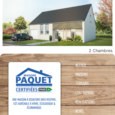
2 Chambres
ACCUEIL
MAISONS
TERRAINS
L’ENTREPRISE
RÉALISATIONS
NEWS