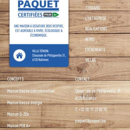
TERRAINS
L’ENTREPRISE
RÉALISATIONS
NEWS
EVÈNEMENTS
VILLAS
CONCEPTS
CONTACT
Maison basse consommation
Chaussée de Phillipeville, 31
6120 Nalinnes
Maison basse énergie
T.
+32 (0) 71 22 82 15
Maison Q-ZEn
paquet@paquet.be
Maison PEB A+