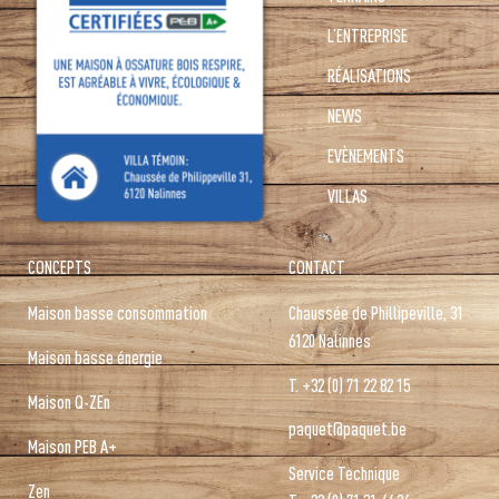
L’ENTREPRISE
RÉALISATIONS
NEWS
EVÈNEMENTS
VILLAS
CONCEPTS
CONTACT
Maison basse consommation
Chaussée de Phillipeville, 31
6120 Nalinnes
Maison basse énergie
T.
+32 (0) 71 22 82 15
Maison Q-ZEn
paquet@paquet.be
Maison PEB A+
Service Technique
Zen