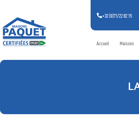
+32 (0)71/22 82 15
Accueil
Maisons
L