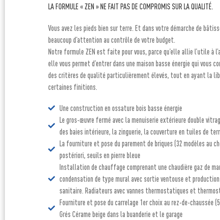
LA FORMULE « ZEN » NE FAIT PAS DE COMPROMIS SUR LA QUALITÉ.
Vous avez les pieds bien sur terre. Et dans votre démarche de bâtiss
beaucoup d’attention au contrôle de votre budget.
Notre formule ZEN est faite pour vous, parce qu’elle allie l’utile à l
elle vous permet d’entrer dans une maison basse énergie qui vous co
des critères de qualité particulièrement élevés, tout en ayant la lib
certaines finitions.
Une construction en ossature bois basse énergie
Le gros-œuvre fermé avec la menuiserie extérieure double vitrag
des baies intérieure, la zinguerie, la couverture en tuiles de ter
La fourniture et pose du parement de briques (32 modèles au ch
postériori, seuils en pierre bleue
Installation de chauffage comprenant une chaudière gaz de ma
condensation de type mural avec sortie ventouse et production
sanitaire. Radiateurs avec vannes thermostatiques et thermo
Fourniture et pose du carrelage 1er choix au rez-de-chaussée (5
Grés Cérame beige dans la buanderie et le garage