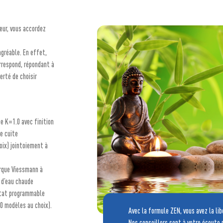
eur, vous accordez
’agréable. En effet,
rrespond, répondant à
erté de choisir
e K=1.0 avec finition
re cuite
oix) jointoiement à
rque Viessmann à
 d’eau chaude
stat programmable
0 modèles au choix).
Avec la formule ZEN, vous avez la lib
Nos conseillers sont à votre écoute p